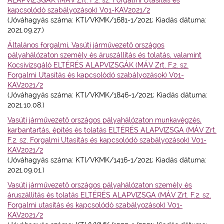
ALAPVIZSGÁK (MÁV Zrt. F.2. sz. Forgalmi Utasítás és
kapcsolódó szabályozások) V01-KAV2021/2
(Jóváhagyás száma: KTI/VKMK/1681-1/2021; Kiadás dátuma:
2021.09.27.)
Általános forgalmi, Vasúti járművezető országos
pályahálózaton személy és áruszállítás és tolatás, valamint
Kocsivizsgáló ELTÉRÉS ALAPVIZSGÁK (MÁV Zrt. F.2. sz.
Forgalmi Utasítás és kapcsolódó szabályozások) V01-
KAV2021/2
(Jóváhagyás száma:
KTI/VKMK/1846-1/2021
; Kiadás dátuma:
2021.10.08.)
Vasúti járművezető országos pályahálózaton munkavégzés,
karbantartás, építés és tolatás ELTÉRÉS ALAPVIZSGA (MÁV Zrt.
F.2. sz. Forgalmi Utasítás és kapcsolódó szabályozások) V01-
KAV2021/2
(Jóváhagyás száma: KTI/VKMK/1416-1/2021; Kiadás dátuma:
2021.09.01.)
Vasúti járművezető országos pályahálózaton személy és
áruszállítás és tolatás ELTÉRÉS ALAPVIZSGA (MÁV Zrt. F.2. sz.
Forgalmi utasítás és kapcsolódó szabályozások) V01-
KAV2021/2