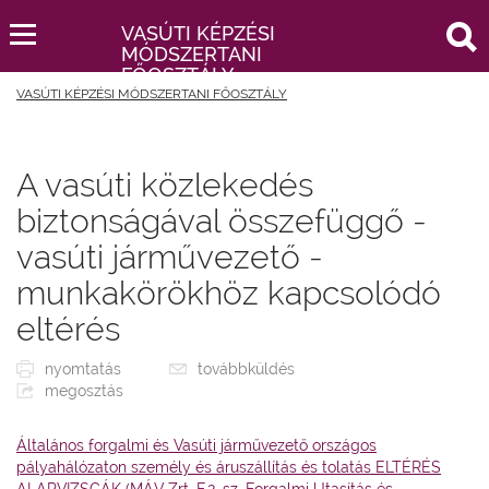
keresés
VASÚTI KÉPZÉSI
MÓDSZERTANI
FŐOSZTÁLY
VASÚTI KÉPZÉSI MÓDSZERTANI FŐOSZTÁLY
A vasúti közlekedés
biztonságával összefüggő -
vasúti járművezető -
munkakörökhöz kapcsolódó
eltérés
nyomtatás
továbbküldés
megosztás
Általános forgalmi és Vasúti járművezető országos
pályahálózaton személy és áruszállítás és tolatás ELTÉRÉS