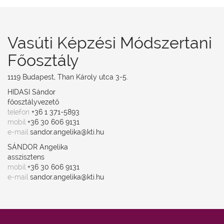
Vasúti Képzési Módszertani
Főosztály
1119 Budapest, Than Károly utca 3-5.
HIDASI Sándor
főosztályvezető
telefon
+36 1 371-5893
mobil
+36 30 606 9131
e-mail
sandor.angelika@kti.hu
SÁNDOR Angelika
asszisztens
mobil
+36 30 606 9131
e-mail
sandor.angelika@kti.hu