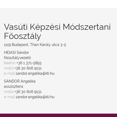
Vasúti Képzési Módszertani
Főosztály
1119 Budapest, Than Károly utca 3-5.
HIDASI Sándor
főosztályvezető
telefon
+36 1 371-5893
mobil
+36 30 606 9131
e-mail
sandor.angelika@kti.hu
SÁNDOR Angelika
asszisztens
mobil
+36 30 606 9131
e-mail
sandor.angelika@kti.hu