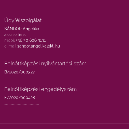
Ügyfélszolgálat
SÁNDOR Angelika
asszisztens
mobil
+36 30 606 9131
e-mail
sandor.angelika@kti.hu
Felnőttképzési nyilvántartási szám:
B/2020/000327
........................................
Felnőttképzési engedélyszám:
E/2020/000428
........................................