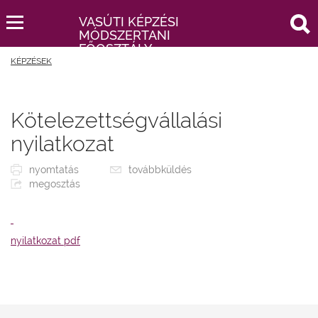
keresés
VASÚTI KÉPZÉSI
MÓDSZERTANI
FŐOSZTÁLY
KÉPZÉSEK
Kötelezettségvállalási
nyilatkozat
nyomtatás
továbbküldés
megosztás
nyilatkozat pdf