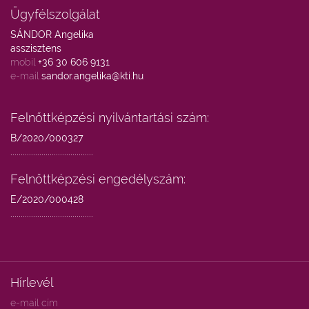
Ügyfélszolgálat
SÁNDOR Angelika
asszisztens
mobil
+36 30 606 9131
e-mail
sandor.angelika@kti.hu
Felnőttképzési nyilvántartási szám:
B/2020/000327
........................................
Felnőttképzési engedélyszám:
E/2020/000428
........................................
Hírlevél
e-mail cím