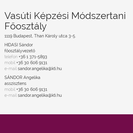
Vasúti Képzési Módszertani
Főosztály
1119 Budapest, Than Károly utca 3-5.
HIDASI Sándor
főosztályvezető
telefon
+36 1 371-5893
mobil
+36 30 606 9131
e-mail
sandor.angelika@kti.hu
SÁNDOR Angelika
asszisztens
mobil
+36 30 606 9131
e-mail
sandor.angelika@kti.hu