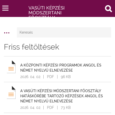
keresés
VASÚTI KÉPZÉSI
SZŰRŐK
MÓDSZERTANI
FŐOSZTÁLY
FORRÁS
Vasúti
...
Keresés
Vizsgaközpont
Vizsgaszervezési
Friss feltöltések
Iroda
Vizsga
és
A KÖZPONTI KÉPZÉSI PROGRAMOK ANGOL ÉS
Képzésfejlesztési
NÉMET NYELVŰ ELNEVEZÉSE
Iroda
2026. 04. 02.
| PDF | 96 KB
Vizsgabiztosi,
Ellenőrzési
A VASÚTI KÉPZÉSI MÓDSZERTANI FŐOSZTÁLY
és
HATÁSKÖRÉBE TARTOZÓ KÉPZÉSEK ANGOL ÉS
Eljárási
NÉMET NYELVŰ ELNEVEZÉSE
Iroda
2026. 04. 02.
| PDF | 73 KB
KATEGÓRIA