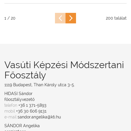
előző
következő
1 / 20
200 találat
oldal
oldal
Vasúti Képzési Módszertani
Főosztály
1119 Budapest, Than Károly utca 3-5.
HIDASI Sándor
főosztályvezető
telefon
+36 1 371-5893
mobil
+36 30 606 9131
e-mail
sandor.angelika@kti.hu
SÁNDOR Angelika