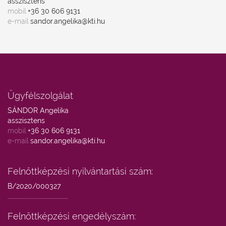
asszisztens
mobil
+36 30 606 9131
e-mail
sandor.angelika@kti.hu
Ügyfélszolgálat
SÁNDOR Angelika
asszisztens
mobil
+36 30 606 9131
e-mail
sandor.angelika@kti.hu
Felnőttképzési nyilvántartási szám:
B/2020/000327
........................................
Felnőttképzési engedélyszám: