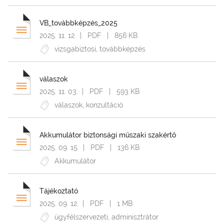
tájékoztató
FELTÖLTÉS
VB_továbbképzés_2025
IDEJE
2025. 11. 12.
| PDF | 856 KB
Bármikor
vizsgabiztosi
,
továbbképzés
elmúlt
24
válaszok
óra
2025. 11. 03.
| PDF | 593 KB
elmúlt
válaszok
,
konzultáció
1
hét
Akkumulátor biztonsági műszaki szakértő
elmúlt
2025. 09. 15.
| PDF | 136 KB
1
Akkumulátor
hónap
elmúlt
Tájékoztató
1
év
2025. 09. 12.
| PDF | 1 MB
ügyfélszervezeti
,
adminisztrátor