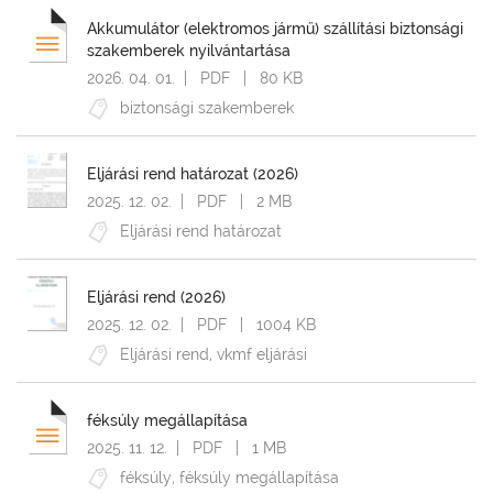
vizsgaszabályzat
Akkumulátor (elektromos jármű) szállítási biztonsági
szakemberek nyilvántartása
felhasználói
2026. 04. 01.
| PDF | 80 KB
kézikönyv
biztonsági szakemberek
jogszabály
képzési
Eljárási rend határozat (2026)
program
2025. 12. 02.
| PDF | 2 MB
Eljárási rend határozat
gyakorló
tesztek
Eljárási rend (2026)
vizsgakérdések
2025. 12. 02.
| PDF | 1004 KB
vizsgakérdések
Eljárási rend
,
vkmf eljárási
2015.
eltérési
vizsgák
féksúly megállapítása
2025. 11. 12.
| PDF | 1 MB
kiadványok
féksúly
,
féksúly megállapítása